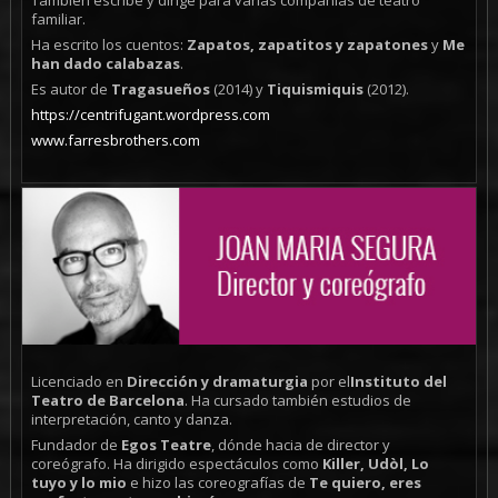
También escribe y dirige para varias compañías de teatro
familiar.
Ha escrito los cuentos:
Zapatos, zapatitos y zapatones
y
Me
han dado calabazas
.
Es autor de
Tragasueños
(2014) y
Tiquismiquis
(2012).
https://centrifugant.wordpress.com
www.farresbrothers.com
Licenciado en
Dirección y dramaturgia
por el
Instituto del
Teatro de Barcelona
. Ha cursado también estudios de
interpretación, canto y danza.
Fundador de
Egos Teatre
, dónde hacia de director y
coreógrafo. Ha dirigido espectáculos como
Killer, Udòl, Lo
tuyo y lo mio
e hizo las coreografías de
Te quiero, eres