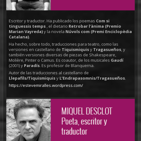
Escritor y traductor. Ha publicado los poemas
Com si
tinguessis temps
, el dietario
Retrobar l'ànima (Premio
Marian Vayreda)
y la novela
Núvols com (Premi Enciclopèdia
Catalana)
.
Ha hecho, sobre todo, traducciones para teatro, como las
versiones en castellano de
Tiquismiquis
y
Tragasueños
, y
también versiones diversas de piezas de Shakespeare,
Molière, Pinter o Camus. Es coautor, de los musicales
Gaudí
(2001) y
Paradís
. Es profesor de Blanquerna.
Autor de las traducciones al castellano de
Llepafils/Tiquismiquis
y
L’Endrapasomnis/Tragasueños
.
https://estevemiralles.wordpress.com/