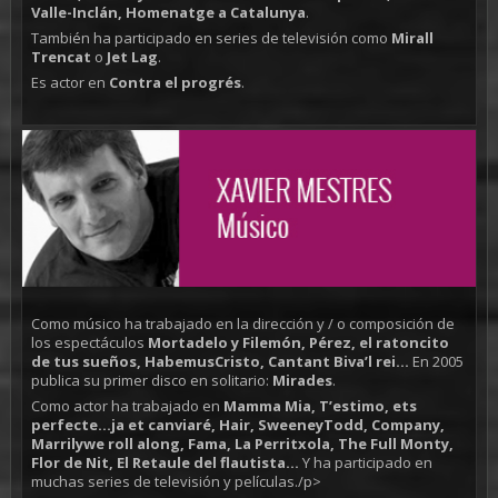
Valle-Inclán, Homenatge a Catalunya
.
También ha participado en series de televisión como
Mirall
Trencat
o
Jet Lag
.
Es actor en
Contra el progrés
.
Como músico ha trabajado en la dirección y / o composición de
los espectáculos
Mortadelo y Filemón, Pérez, el ratoncito
de tus sueños, HabemusCristo, Cantant Biva’l rei...
En 2005
publica su primer disco en solitario:
Mirades
.
Como actor ha trabajado en
Mamma Mia, T’estimo, ets
perfecte...ja et canviaré, Hair, SweeneyTodd, Company,
Marrilywe roll along, Fama, La Perritxola, The Full Monty,
Flor de Nit, El Retaule del flautista…
Y ha participado en
muchas series de televisión y películas./p>