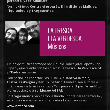
perfecto, ya te cambiaré
.
Nos ha dirigido
Contra el progrés, El Jardí de les Malícies,
Tiquismiquis y Tragasueños
.
Grupo de música formado por Claudio Llobet, Jordi López y Toni
López y que cuenta con tres discos:
La tresca i la Verdesca,“4”
y
l’Endrapasomnis
.
Han hecho los espectáculos:
Zum, A quant va la mel?,
Històries d’aigua
y
Per un instant
. También son autores e
intérpretes de la visita cantada
Tot passejant per l’etnològic
o el espectáculo en el
Museo AGBAR
.
En
Tragasueños
han hecho la Banda Sonora del espectáculo y
están sobre el escenario interpretando las canciones.
www.latresca.com