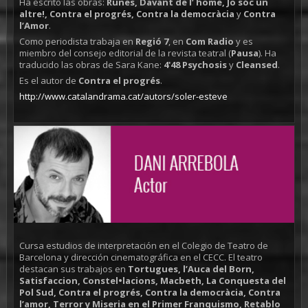
Ha escrito las obras:
Runes, Davant de l’ home, Jo sóc un
altre!, Contra el progrés, Contra la democràcia
y
Contra
l’Amor
.
Como periodista trabaja en
Regió 7
, en
Com Radio
y es
miembro del consejo editorial de la revista teatral (
Pausa
). Ha
traducido las obras de Sara Kane:
4'48 Psychosis
y
Cleansed
.
Es el autor de
Contra el progrés
.
http://www.catalandrama.cat/autors/soler-esteve
Cursa estudios de interpretación en el Colegio de Teatro de
Barcelona y dirección cinematográfica en el CECC. El teatro
destacan sus trabajos en
Tortugues, l’Auca del Born,
Satisfaccion, Constel•lacions, Macbeth, La Conquesta del
Pol Sud, Contra el progrés, Contra la democràcia, Contra
l’amor, Terror y Miseria en el Primer Franquismo, Retablo