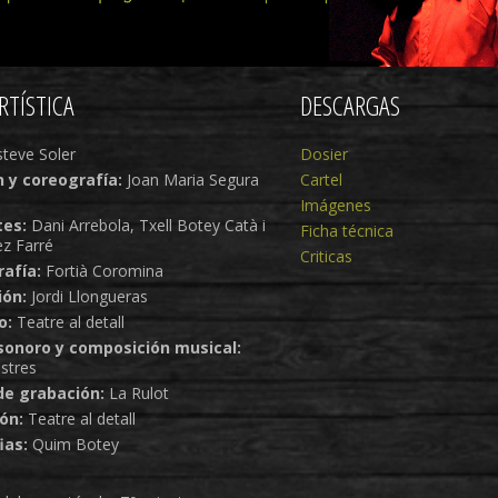
RTÍSTICA
DESCARGAS
teve Soler
Dosier
n y coreografía:
Joan Maria Segura
Cartel
Imágenes
tes:
Dani Arrebola, Txell Botey Catà i
Ficha técnica
ez Farré
Criticas
afía:
Fortià Coromina
ión:
Jordi Llongueras
o:
Teatre al detall
sonoro y composición musical:
stres
de grabación:
La Rulot
ón:
Teatre al detall
ias:
Quim Botey