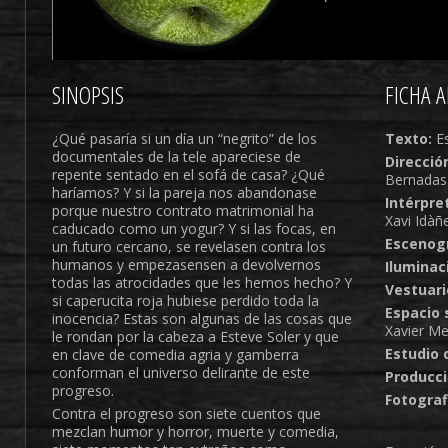
SINOPSIS
FICHA A
¿Qué pasaría si un día un “negrito” de los
Texto:
Es
documentales de la tele apareciese de
Direcció
repente sentado en el sofá de casa? ¿Qué
Bernadas
haríamos? Y si la pareja nos abandonase
Intérpre
porque nuestro contrato matrimonial ha
Xavi Idàñ
caducado como un yogur? Y si las focas, en
Escenogr
un futuro cercano, se revelasen contra los
humanos y empezasensen a devolvernos
Iluminac
todas las atrocidades que les hemos hecho? Y
Vestuari
si caperucita roja hubiese perdido toda la
Espacio 
inocencia? Estas son algunas de las cosas que
Xavier Me
le rondan por la cabeza a Esteve Soler y que
Estudio 
en clave de comedia agria y gamberra
conforman el universo delirante de este
Producci
progreso.
Fotograf
Contra el progreso son siete cuentos que
mezclan humor y horror, muerte y comedia,